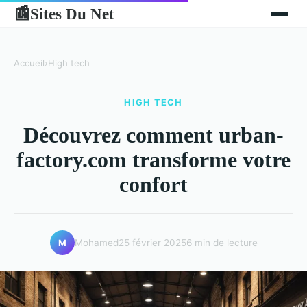
Sites Du Net
📰
Accueil
›
High tech
HIGH TECH
Découvrez comment urban-
factory.com transforme votre
confort
Mohamed
25 février 2025
6 min de lecture
M