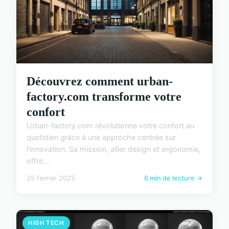
Découvrez comment urban-
factory.com transforme votre
confort
Urban-factory.com révolutionne votre confort au
quotidien grâce à une approche centrée sur
l'innovation. Sa mission, allier design et ergonomie,
offre...
25 février 2025
6 min de lecture →
HIGH TECH