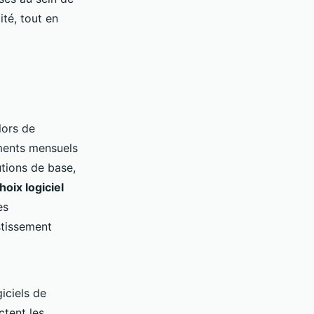
ité, tout en
lors de
ements mensuels
utions de base,
hoix logiciel
es
stissement
iciels de
ctent les