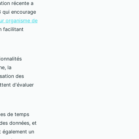
ation récente a
8 qui encourage
pour organisme de
 facilitant
ionnalités
e, la
isation des
tent d'évaluer
mies de temps
 des données, et
nt également un