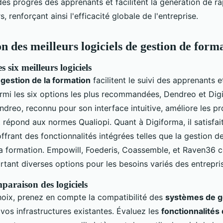
des progrès des apprenants et facilitent la génération de r
s, renforçant ainsi l'efficacité globale de l'entreprise.
 des meilleurs logiciels de gestion de form
s six meilleurs logiciels
 gestion de la formation
facilitent le suivi des apprenants e
Parmi les six options les plus recommandées, Dendreo et Dig
dreo, reconnu pour son interface intuitive, améliore les p
t répond aux normes Qualiopi. Quant à Digiforma, il satisfai
frant des fonctionnalités intégrées telles que la gestion de
 la formation. Empowill, Foederis, Coassemble, et Raven36 
tant diverses options pour les besoins variés des entrepri
paraison des logiciels
hoix, prenez en compte la compatibilité des
systèmes de ge
vos infrastructures existantes. Évaluez les
fonctionnalités 