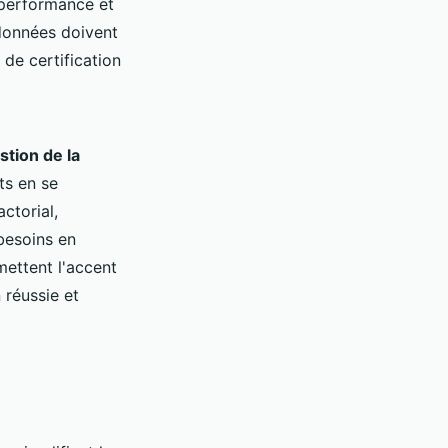
a performance et
 données doivent
 de certification
tion de la
ts en se
ctorial,
besoins en
ettent l'accent
 réussie et