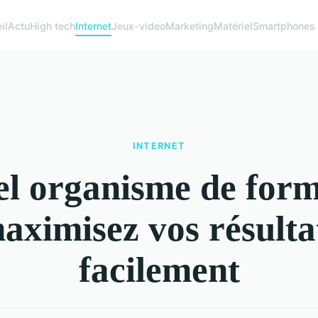
il
Actu
High tech
Internet
Jeux-video
Marketing
Matériel
Smartphones
INTERNET
el organisme de form
aximisez vos résulta
facilement