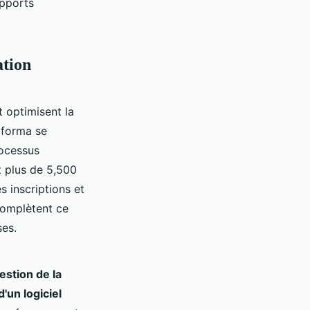
apports
ation
t optimisent la
iforma se
rocessus
t plus de 5,500
s inscriptions et
complètent ce
ses.
stion de la
d'un logiciel