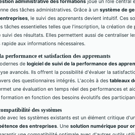
gestion administrative des formations
joue un rôle central e
enne des tâches administratives. Grâce à un
système de ges
 entreprises
, le suivi des apprenants devient intuitif. Ces s
 tâches essentielles telles que l'inscription, la création de
e suivi des résultats. Elles permettent aussi de centraliser l
ès rapide aux informations nécessaires.
la performance et satisfaction des apprenants
modernes de
logiciel de suivi de la performance des appre
yse avancés. Ils offrent la possibilité d'évaluer la satisfact
avers des questionnaires intégrés. L'accès à des
tableaux d
rmet une évaluation en temps réel des performances et aide
ormation en fonction des besoins évolutifs des participan
compatibilité des systèmes
uide avec les systèmes existants est un élément critique d'u
pétence des entreprises
. Une
solution numérique pour o
arantir une compatibilité optimale avec d'autres outils util