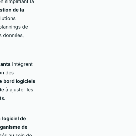
n simplifiant la
tion de la
olutions
 plannings de
es données,
nants
intègrent
ion des
e bord logiciels
 à ajuster les
ts.
n
logiciel de
rganisme de
isés au sein de