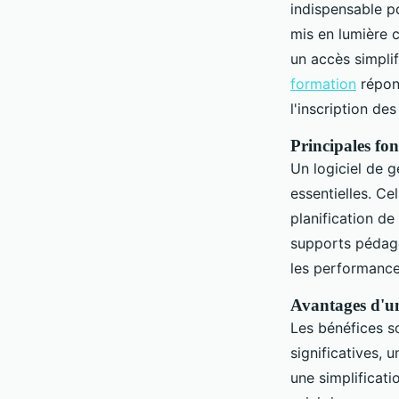
indispensable po
mis en lumière 
un accès simplif
formation
répond
l'inscription des
Principales fon
Un logiciel de g
essentielles. Ce
planification de
supports pédago
les performances
Avantages d'un
Les bénéfices s
significatives, 
une simplificat