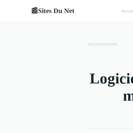
Sites Du Net
📰
Accue
Accueil
›
Internet
Logici
m