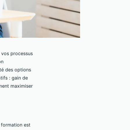
r vos processus
on
ité des options
tifs : gain de
mment maximiser
 formation est