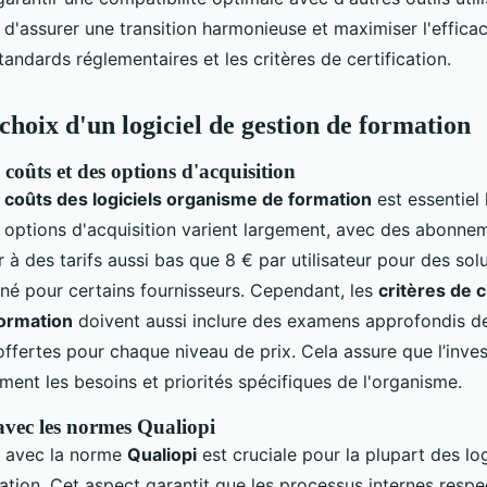
in d'assurer une transition harmonieuse et maximiser l'efficac
tandards réglementaires et les critères de certification.
choix d'un logiciel de gestion de formation
coûts et des options d'acquisition
s
coûts des logiciels organisme de formation
est essentiel 
es options d'acquisition varient largement, avec des abonn
à des tarifs aussi bas que 8 € par utilisateur pour des sol
 pour certains fournisseurs. Cependant, les
critères de c
ormation
doivent aussi inclure des examens approfondis d
offertes pour chaque niveau de prix. Cela assure que l’inve
ement les besoins et priorités spécifiques de l'organisme.
avec les normes Qualiopi
é avec la norme
Qualiopi
est cruciale pour la plupart des log
ation. Cet aspect garantit que les processus internes respe