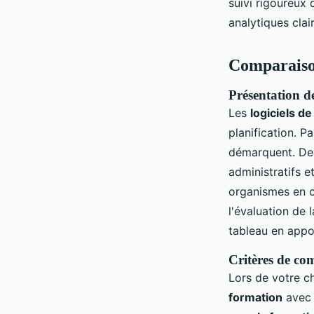
suivi rigoureux 
analytiques clair
Comparaison
Présentation de
Les
logiciels de
planification. 
démarquent. Den
administratifs e
organismes en of
l'évaluation de
tableau en appor
Critères de com
Lors de votre c
formation
avec 