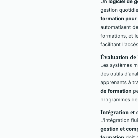
Un
logiciel de 
gestion quotidi
formation pour
automatisent des
formations, et l
facilitant l'acc
Évaluation de 
Les systèmes 
des outils d'anal
apprenants à tr
de formation
pe
programmes de f
Intégration et 
L'intégration fl
gestion et com
formation
doit g