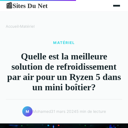
Sites Du Net
📰
Accueil
›
Matériel
MATÉRIEL
Quelle est la meilleure
solution de refroidissement
par air pour un Ryzen 5 dans
un mini boîtier?
Mohamed
31 mars 2024
5 min de lecture
M